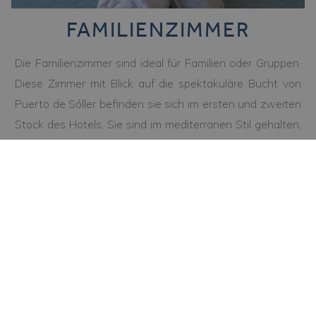
FAMILIENZIMMER
Die Familienzimmer sind ideal für Familien oder Gruppen.
Diese Zimmer mit Blick auf die spektakuläre Bucht von
Puerto de Sóller befinden sie sich im ersten und zweiten
Stock des Hotels. Sie sind im mediterranen Stil gehalten,
komplett ausgestattet und verfügen über vier
Einzelbetten mit je 90 cm. Dies sind die größten Zimmer
in unserem Hotel und bieten Platz für zwei Erwachsene
und zwei Kinder.