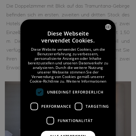
Die Doppelzimmer mit Blick auf das Tramuntana-Gebirge
befinden sich im ersten, zweiten und dritten Stock des
Hotels. Die 20 m² großen Zimmer verfügen über zwei
Einzelbetten mit je 90 cm oder ein Doppelbett mit 1,50
Diese Webseite
verwendet Cookies.
m. Die Zimmer sind geräumig, modern und hell und
SPANISH
verfügen über alle notwendigen Einrichtungen, damit Sie
Diese Website verwendet Cookies, um die
ENGLISH
Benutzererfahrung zu verbessern,
Ihren Aufenthalt genießen können. Sie sind für zwei
personalisierte Anzeigen oder Inhalte
bereitzustellen und unseren Datenverkehr zu
GERMAN
Erwachsene und ein Kind geeignet.
analysieren. Durch die weitere Nutzung
unserer Webseite stimmen Sie der
FRENCH
Verwendung von Cookies gemäß unserer
Cookie-Richtlinie zu.
Weitere Informationen
UNBEDINGT ERFORDERLICH
PERFORMANCE
TARGETING
FUNKTIONALITÄT